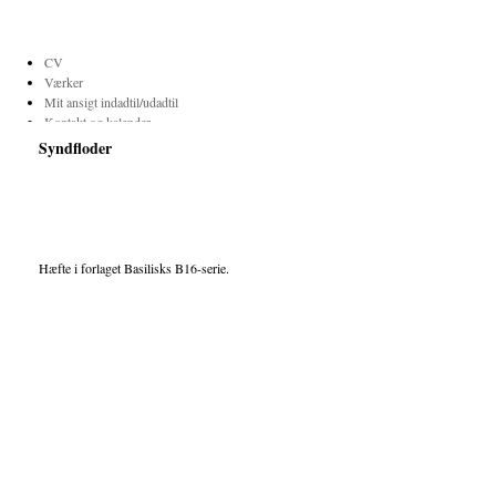
Ursula Andkjær Olsen
CV
Værker
Mit ansigt indadtil/udadtil
Kontakt og kalender
Translations
Syndfloder
Hæfte i forlaget Basilisks B16-serie.