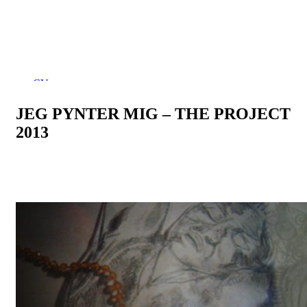
Ursula Andkjær Olsen
CV
Værker
Mit ansigt indadtil/udadtil
JEG PYNTER MIG – THE PROJECT
Kontakt og kalender
2013
Translations