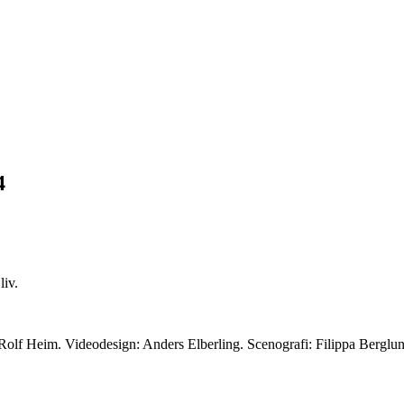
4
liv.
 Rolf Heim. Videodesign: Anders Elberling. Scenografi: Filippa Berglu