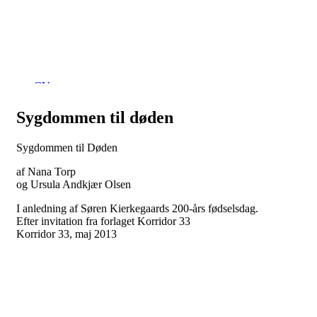
Ursula Andkjær Olsen
CV
Værker
Mit ansigt indadtil/udadtil
Sygdommen til døden
Kontakt og kalender
Translations
Sygdommen til Døden
af Nana Torp
og Ursula Andkjær Olsen
I anledning af Søren Kierkegaards 200-års fødselsdag.
Efter invitation fra forlaget Korridor 33
Korridor 33, maj 2013