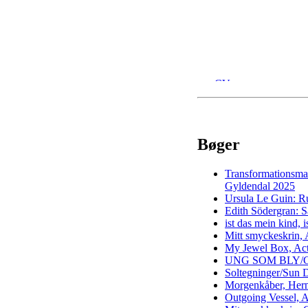
Ursula Andk
CV
Værker
Mit ansigt indadtil/ud
Kontakt og kalender
Translations
Bøger
Transformationsma
Gyldendal 2025
Ursula Le Guin: R
Edith Södergran: S
ist das mein kind, 
Mitt smyckeskrin, 
My Jewel Box, Ac
UNG SOM BLY/C
Soltegninger/Sun 
Morgenkåber, Her
Outgoing Vessel, 