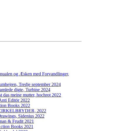
jær Olsen
adtil
nualen og Æsken med Forvandlinger,
umhejren, Tredje september 2024
amlede digte, Turbine 2024
ist das meine mutter, hochrot 2022
Anti Editör 2022
tion Books 2022
IRKELBRYDER, 2022
Drawings, Sidenius 2022
man & Frudit 2021
Action Books 2021