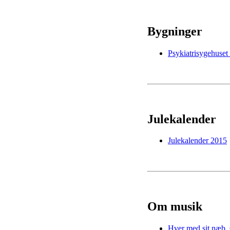
Bygninger
Psykiatrisygehuset 
Julekalender
Julekalender 2015
Om musik
Hver med sit næb,