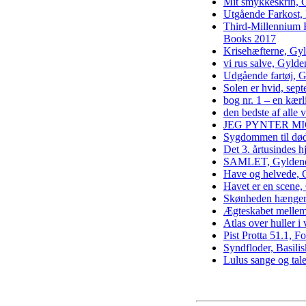
Mit smykkeskrin, 
Utgående Farkost,
Third-Millennium 
Books 2017
Krisehæfterne, Gy
vi rus salve, Gyld
Udgående fartøj, 
Solen er hvid, sep
bog nr. 1 – en kærl
den bedste af alle 
JEG PYNTER MI
Sygdommen til død
Det 3. årtusindes 
SAMLET, Gyldend
Have og helvede, 
Havet er en scene
Skønheden hænger 
Ægteskabet mellem
Atlas over huller 
Pist Protta 51.1, F
Syndfloder, Basili
Lulus sange og tal