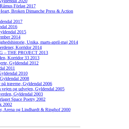
Gyldendal 2020
 Rámus Förlag 2017
Heart, Broken Dimanche Press & Action
ldendal 2017
endal 2016
Gyldendal 2015
tember 2014
ighedshistorie, Unika, marts-april-maj 2014
verdener, Korridor 2014
G – THE PROJECT 2013
en, Korridor 33 2013
hjerte, Gyldendal 2012
al 2011
Gyldendal 2010
, Gyldendal 2008
på træerne, Gyldendal 2006
 vejen og udvejen, Gyldendal 2005
i verden, Gyldendal 2003
orlaget Space Poetry 2002
sk 2002
er, Arena og Lindhardt & Ringhof 2000