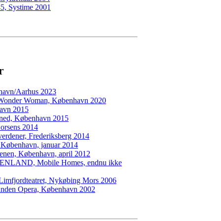
45, Systime 2001
r
nhavn/Aarhus 2023
er Wonder Woman, København 2020
avn 2015
r ned, København 2015
rsens 2014
 verdener, Frederiksberg 2014
 København, januar 2014
nen, København, april 2012
LAND, Mobile Homes, endnu ikke
 Limfjordteatret, Nykøbing Mors 2006
Anden Opera, København 2002