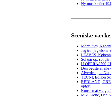
Ny musik efter 19
Sceniske værke
Mortalities, Købe
Jeg tror jeg elsk
LEAVES, Københ
Sol går op, sol gå
H.OPERA8700, Ho
Den bedste af alle
Alverden god Nat,
TECNI, Edison Sce
REDLAND, GREEN
opført
Kunsten at vælge,
Miki Alone, Den 